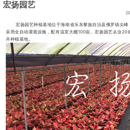
宏扬园艺
20
宏扬园
艺种植基地位于海南省乐东黎族自治县佛罗镇尖峰
采用全自动灌溉设施，配有温室大棚100亩。宏扬园艺从业20
卉种植基地。